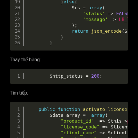
}
else
{
$rs
=
array
(
'status'
=
>
FALSE
,
'message'
=
>
LB_TEX
)
;
return
json_encode
(
$rs
)
}
}
Thay thế bằng:
$http_status
=
200
;
Tìm tiếp:
public
function
activate_license
(
$l
$data_array
=
array
(
"product_id"
=
>
$this
-
>
pro
"license_code"
=
>
$license
,
"client_name"
=
>
$client
,