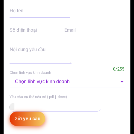
SMTP Gmail Là Gì? Hướng dẫn cấu hình SMTP Gmail
Họ tên
Free vào WordPress
Hướng dẫn tạo Cron kiểm tra và khởi động MySQL trên
Số điện thoại
Email
aaPanel
SSL là gì? Vai trò của chứng chỉ bảo mật SSL đối với
Website
Nội dung yêu cầu
0/255
Chọn lĩnh vực kinh doanh
Yêu cầu cụ thể nếu có (.pdf | .docx)
Gửi yêu cầu