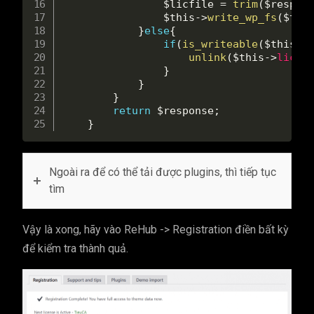
$licfile
=
trim
(
$respon
$this
-
>
write_wp_fs
(
$thi
}
else
{
if
(
is_writeable
(
$this
-
>
unlink
(
$this
-
>
licen
}
}
}
return
$response
;
}
Ngoài ra để có thể tải được plugins, thì tiếp tục
tìm
Vậy là xong, hãy vào ReHub -> Registration điền bất kỳ
để kiểm tra thành quả.