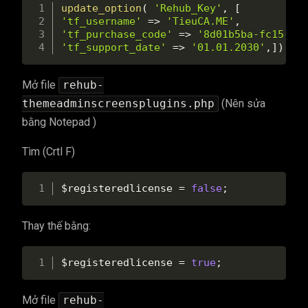
update_option
(
'Rehub_Key'
,
[
'tf_username'
=
>
'TieuCA.ME'
,
'tf_purchase_code'
=
>
'8d01b5ba-fc15-fb
'tf_support_date'
=
>
'01.01.2030'
,
]
)
;
Mở file
rehub-
themeadminscreensplugins.php
(Nên sửa
bằng Notepad )
Tìm (Crtl F)
$registeredlicense
=
false
;
Thay thế bằng:
$registeredlicense
=
true
;
Mở file
rehub-