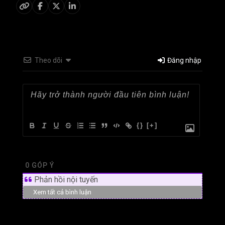
Theo dõi
Đăng nhập
{}
[+]
0
GÓP Ý
Phản hồi nội tuyến
Xem tất cả bình luận