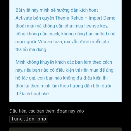
Bài viết này mình sẽ hướng dẫn kích hoạt –
Activate bản quyền Theme Rehub – Import Demo
thoải mái mà không cần phải mua license key,
cũng không cần crack, không dùng bản nulled nhé
mọi người. Vừa an toàn, mà vẫn được miễn phí,
tha hồ mà dùng.
Mình không khuyến khích các bạn làm theo cách
này, nếu bạn nào có điều kiện thì nên mua để ủng
hộ tác giả, còn bạn nào không đủ điều kiện thì
thôi lại theo mình làm theo hướng dẫn bên dưới
để kích hoạt nhé.
Đầu tiên, các bạn thêm đoạn này vào
function.php