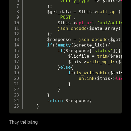
"verify_type"
=
>
$this
-
>
ver
)
;
$get_data
=
$this
-
>
call_api
(
'POST'
,
$this
-
>
api_url
.
'api/activat
json_encode
(
$data_array
)
)
;
$response
=
json_decode
(
$get_da
if
(
!
empty
(
$create_lic
)
)
{
if
(
$response
[
'status'
]
)
{
$licfile
=
trim
(
$respon
$this
-
>
write_wp_fs
(
$thi
}
else
{
if
(
is_writeable
(
$this
-
>
unlink
(
$this
-
>
licen
}
}
}
return
$response
;
}
Thay thế bằng: