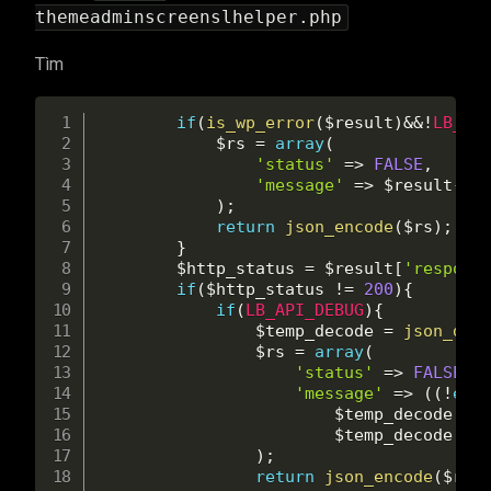
themeadminscreenslhelper.php
Tìm
if
(
is_wp_error
(
$result
)
&&
!
LB_AP
$rs
=
array
(
'status'
=
>
FALSE
,
'message'
=
>
$result
-
>
g
)
;
return
json_encode
(
$rs
)
;
}
$http_status
=
$result
[
'respons
if
(
$http_status
!=
200
)
{
if
(
LB_API_DEBUG
)
{
$temp_decode
=
json_dec
$rs
=
array
(
'status'
=
>
FALSE
,
'message'
=
>
(
(
!
emp
$temp_decode
[
'e
$temp_decode
[
'm
)
;
return
json_encode
(
$rs
)