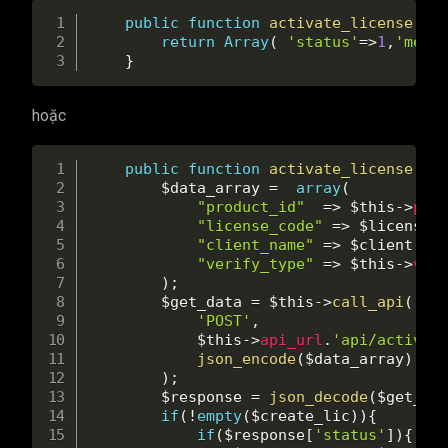
public
function
activate_license
(
$l
return
Array
(
'status'
=
>
1
,
'mess
}
hoặc
public
function
activate_license
(
$l
$data_array
=
array
(
"product_id"
=
>
$this
-
>
pro
"license_code"
=
>
$license
,
"client_name"
=
>
$client
,
"verify_type"
=
>
$this
-
>
ver
)
;
$get_data
=
$this
-
>
call_api
(
'POST'
,
$this
-
>
api_url
.
'api/activat
json_encode
(
$data_array
)
)
;
$response
=
json_decode
(
$get_da
if
(
!
empty
(
$create_lic
)
)
{
if
(
$response
[
'status'
]
)
{