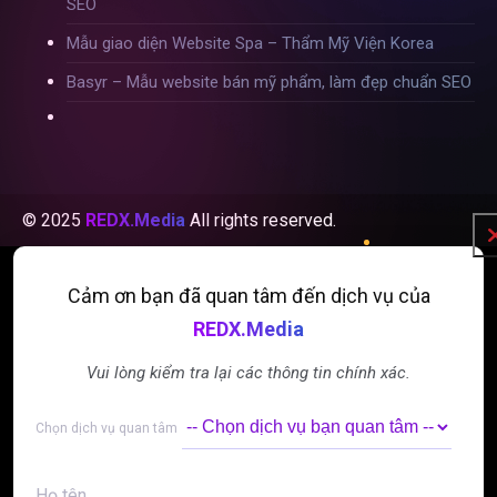
SEO
Mẫu giao diện Website Spa – Thẩm Mỹ Viện Korea
Basyr – Mẫu website bán mỹ phẩm, làm đẹp chuẩn SEO
© 2025
REDX.Media
All rights reserved.
Cảm ơn bạn đã quan tâm đến dịch vụ của
REDX.Media
Vui lòng kiểm tra lại các thông tin chính xác.
Alternative:
Alternative:
Chọn dịch vụ quan tâm
Họ tên