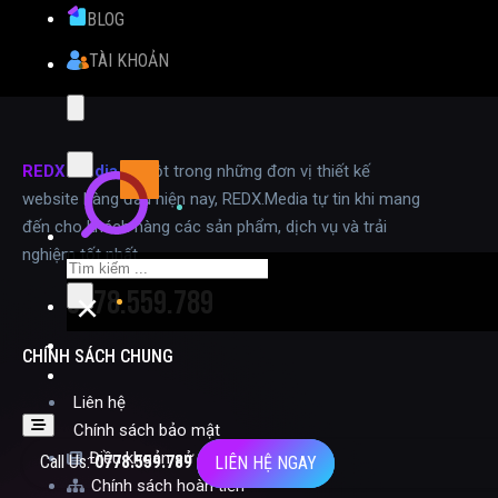
690.000₫.
BLOG
TÀI KHOẢN
REDX.Media
là một trong những đơn vị thiết kế
website hàng đầu hiện nay, REDX.Media tự tin khi mang
đến cho khách hàng các sản phẩm, dịch vụ và trải
nghiệm tốt nhất.
Tìm
0778.559.789
kiếm
×
CHÍNH SÁCH CHUNG
Liên hệ
Chính sách bảo mật
Điều khoản sử dụng
Call Us:
0778.559.789
LIÊN HỆ NGAY
Chính sách hoàn tiền