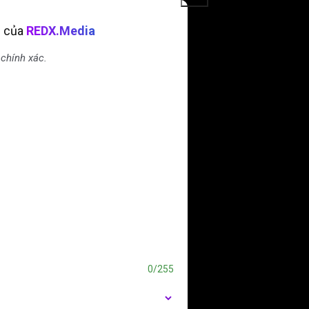
ụ của
REDX.Media
 chính xác.
0/255