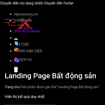
Chuyển đến nội dung chính
Chuyển đến footer
hi@redxmedia.net
0778.559.789
Về REDX.Media
STORE
KHO GIAO DIỆN
DỊCH VỤ
Landing Page Bất động sản
Trang chủ
/
Sản phẩm được gắn thẻ “Landing Page Bất động sản”
Hiển thị kết quả duy nhất