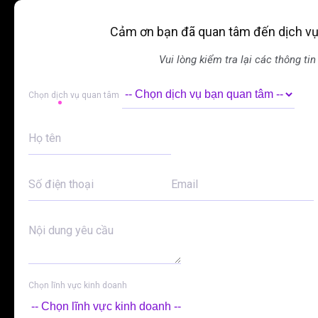
Cảm ơn bạn đã quan tâm đến dịch v
Vui lòng kiểm tra lại các thông tin
Alternative:
Alternative:
Chọn dịch vụ quan tâm
Họ tên
Số điện thoại
Email
Nội dung yêu cầu
Chọn lĩnh vực kinh doanh