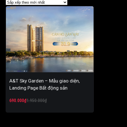
A&T Sky Garden – Mẫu giao diện,
Landing Page Bất động sản
Giá
Giá
690.000
₫
1.950.000
₫
gốc
hiện
là:
tại
1.950.000₫.
là: