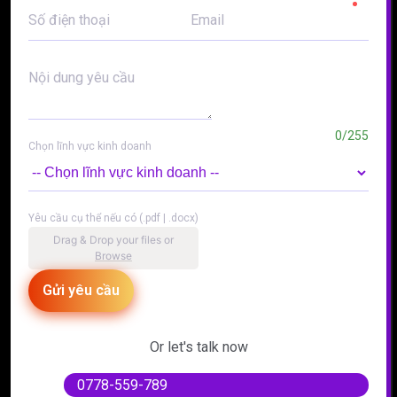
Số điện thoại
Email
Nội dung yêu cầu
0/255
Chọn lĩnh vực kinh doanh
Yêu cầu cụ thể nếu có (.pdf | .docx)
Drag & Drop your files or
Browse
Gửi yêu cầu
Or let's talk now
0778-559-789