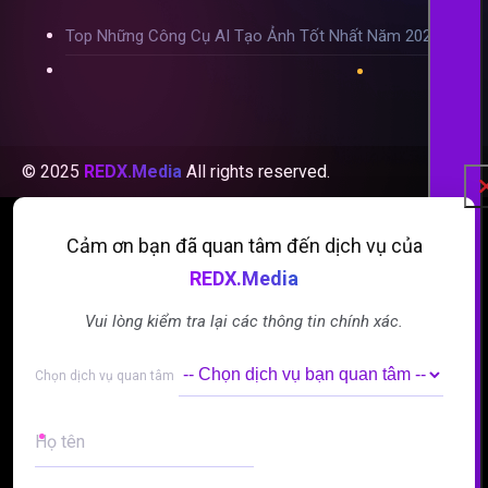
Top Những Công Cụ AI Tạo Ảnh Tốt Nhất Năm 2024
© 2025
REDX.Media
All rights reserved.
Cảm ơn bạn đã quan tâm đến dịch vụ của
REDX.Media
Vui lòng kiểm tra lại các thông tin chính xác.
Alternative:
Alternative:
Chọn dịch vụ quan tâm
Họ tên