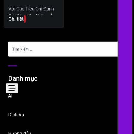
Với Các Tiêu Chí Đánh
Giá Công Cụ AI Tạo Ảnh
Chi tiết
Tốt Nhất Năm 2024 sau
đây của Các nhà…
Tìm
kiếm
Danh mục
AI
Dịch Vụ
Hướng dẫn