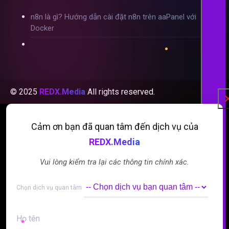
n8n là gì? Hướng dẫn cài đặt n8n trên aaPanel với
Docker
© 2025
REDX.Media
All rights reserved.
Cảm ơn bạn đã quan tâm đến dịch vụ của
REDX.Media
Vui lòng kiểm tra lại các thông tin chính xác.
Alternative:
Alternative:
Chọn dịch vụ quan tâm
Họ tên