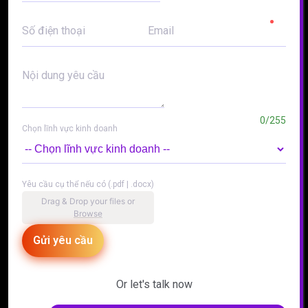
Số điện thoại
Email
Nội dung yêu cầu
0/255
Chọn lĩnh vực kinh doanh
Yêu cầu cụ thể nếu có (.pdf | .docx)
Drag & Drop your files or
Browse
Gửi yêu cầu
Or let's talk now