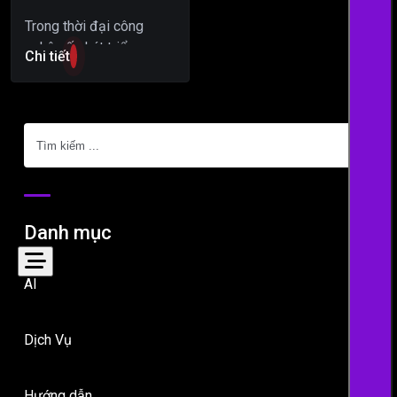
Trong thời đại công
nghệ số phát triển mạnh
Chi tiết
mẽ như hiện nay, nhu cầu
tự động hóa các quy…
Tìm
kiếm
Danh mục
AI
Dịch Vụ
Hướng dẫn