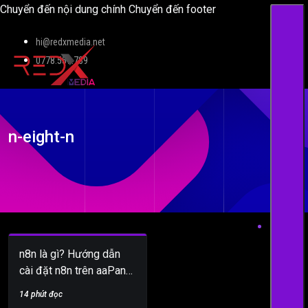
Chuyển đến nội dung chính
Chuyển đến footer
hi@redxmedia.net
0778.559.789
n-eight-n
n8n là gì? Hướng dẫn
cài đặt n8n trên aaPanel
với Docker
14 phút đọc