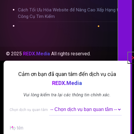
Cách Tối Ưu Hóa Website để Nâng Cao Xếp Hạng trên
Công Cụ Tìm Kiếm
© 2025
REDX.Media
All rights reserved.
Cảm ơn bạn đã quan tâm đến dịch vụ của
REDX.Media
Vui lòng kiểm tra lại các thông tin chính xác.
Alternative:
Alternative:
Chọn dịch vụ quan tâm
Họ tên