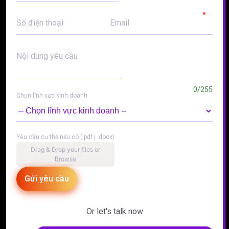
Số điện thoại
Email
Nội dung yêu cầu
0/255
Chọn lĩnh vực kinh doanh
Yêu cầu cụ thể nếu có (.pdf | .docx)
Drag & Drop your files or
Browse
Gửi yêu cầu
Or let's talk now