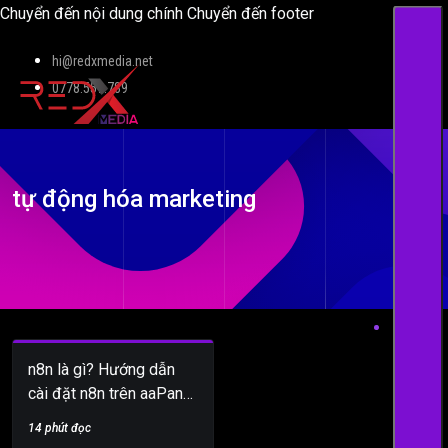
Chuyển đến nội dung chính
Chuyển đến footer
hi@redxmedia.net
0778.559.789
tự động hóa marketing
n8n là gì? Hướng dẫn
cài đặt n8n trên aaPanel
với Docker
14 phút đọc