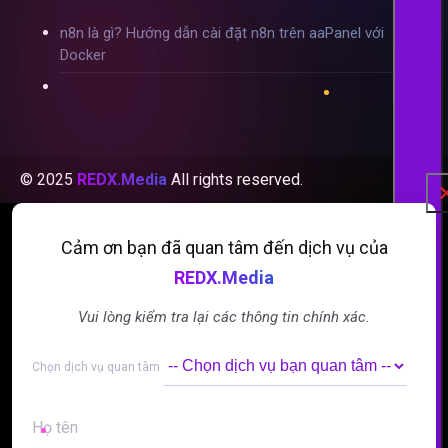
n8n là gì? Hướng dẫn cài đặt n8n trên aaPanel với
Docker
© 2025
REDX.Media
All rights reserved.
Cảm ơn bạn đã quan tâm đến dịch vụ của
REDX.Media
Vui lòng kiểm tra lại các thông tin chính xác.
Alternative:
Alternative:
Chọn dịch vụ quan tâm
Họ tên