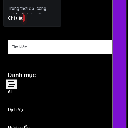
Trong thời đại công
nghệ số phát triển mạnh
Chi tiết
mẽ như hiện nay, nhu cầu
tự động hóa các quy…
Tìm
kiếm
Danh mục
AI
Dịch Vụ
Hướng dẫn