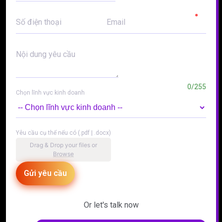
Số điện thoại
Email
Nội dung yêu cầu
0/255
Chọn lĩnh vực kinh doanh
Yêu cầu cụ thể nếu có (.pdf | .docx)
Drag & Drop your files or
Browse
Gửi yêu cầu
Or let's talk now